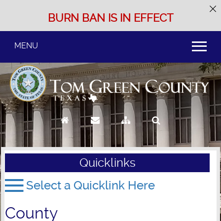
BURN BAN IS IN EFFECT
MENU
Use
SPACEBAR
to
cycle
through
the
dropdown
menu
headers
Quicklinks
County